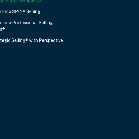
kshop SPIN® Selling
shop Professional Selling
ls®
tegic Selling® with Perspective