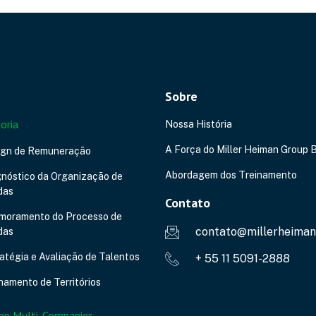
Sobre
oria
Nossa História
A Força do Miller Heiman Group B
ign de Remuneração
Abordagem dos Treinamento
nóstico da Organização de
das
Contato
imoramento do Processo de
contato@millerheiman
das
atégia e Avaliação de Talentos
+ 55 11 5091-2888
hamento de Territórios
op Multi-Companies