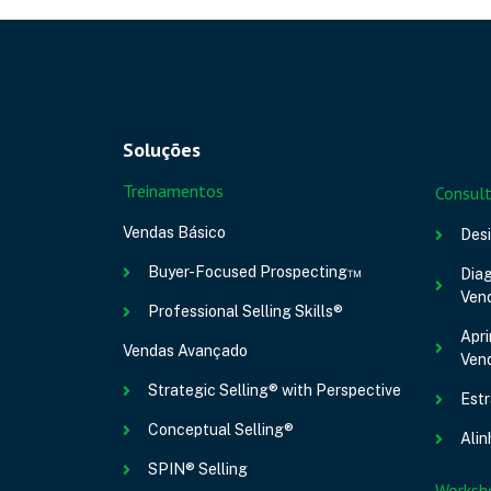
Soluções
Treinamentos
Consult
Vendas Básico
Des
Buyer-Focused Prospecting™
Diag
Ven
Professional Selling Skills®
Apr
Vendas Avançado
Ven
Strategic Selling® with Perspective
Estr
Conceptual Selling®
Alin
SPIN® Selling
Worksh