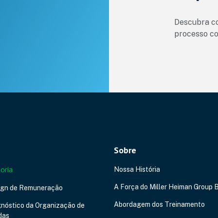
Descubra co
processo co
Sobre
oria
Nossa História
A Força do Miller Heiman Group B
ign de Remuneração
Abordagem dos Treinamento
nóstico da Organização de
das