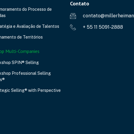
Contato
imoramento do Processo de
contato@millerheiman
das
atégia e Avaliação de Talentos
+ 55 11 5091-2888
hamento de Territórios
op Multi-Companies
kshop SPIN® Selling
shop Professional Selling
ls®
tegic Selling® with Perspective