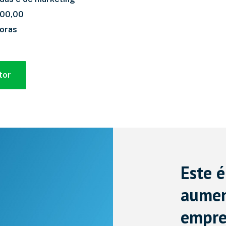
700,00
horas
tor
Este 
aumen
empre