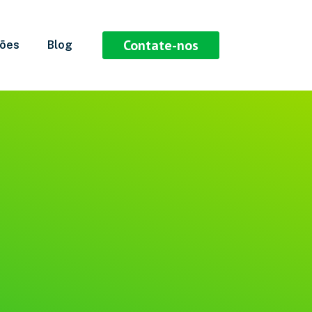
Contate-nos
ções
Blog