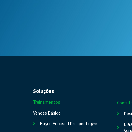
Soluções
Treinamentos
Consult
Vendas Básico
Des
Buyer-Focused Prospecting™
Diag
Ven