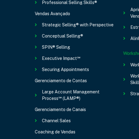
Professional Selling Skills®
Apr
Vendas Avançado
Ven
Strategic Selling® with Perspective
Estr
Conceptual Selling®
Alin
SPIN® Selling
Worksh
Executive Impact℠
Wor
Securing Appointments
Work
Gerenciamento de Contas
Skil
Large Account Management
Stra
Process℠ (LAMP®)
Gerenciamento de Canais
Channel Sales
Coaching de Vendas